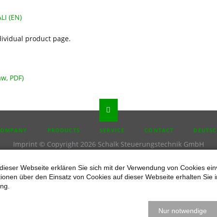
LI (EN)
dividual product page.
aw, PDF)
P
COMPANY
PRODUCTS
SERVICE
CONTACT
DEUTS
IGATION
Imprint
© Copyright 2026 Schalk Steuerungstechnik GmbH
dieser Webseite erklären Sie sich mit der Verwendung von Cookies ein
ationen über den Einsatz von Cookies auf dieser Webseite erhalten Sie i
ng.
Nur notwendige