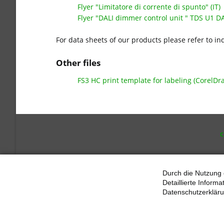
Flyer "Limitatore di corrente di spunto" (IT)
Flyer "DALI dimmer control unit " TDS U1 DA
For data sheets of our products please refer to in
Other files
FS3 HC print template for labeling (CorelDr
SKI
NAV
Durch die Nutzung 
Detaillierte Inform
Datenschutzerkläru