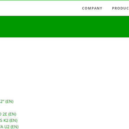
COMPANY
PRODUC
Latest news
Radio swi
Agencies
Radio con
Austria
Light tim
Germany
Measuring
Hungary
Motor con
Italy
Mains-fie
Spain
Relays, pu
Timer rela
2" (EN)
Accessori
D 2E (EN)
AS K2 (EN)
FA U2 (EN)