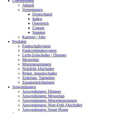
Unternehmen
Aktuell
Vertretungen
Deutschland
Italien
Österreich
Ungarn
Spanien
Karriere / Jobs
Produkte
Funkschaltsystem
Funkverbindersystem
Licht-Zeitschalter / Dimmer
Messrelais
Motorsteuerungen
Netzfeld-Abschalter
Relais, Impulsschalter
Zeitrelais, Taktgeber
Zusatzeinrichtungen
Anwendungen
Anwendungen: Dimmer
Anwendungen: Messrelais
Anwendungen: Motorsteuerungen
Anwendungen: Netz-Feld-Abschalter
Anwendungen: Smart Home