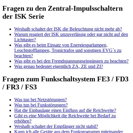
Fragen zu den Zentral-Impulsschaltern
der ISK Serie
Weshalb schaltet der ISK die Beleuchtung nicht mehr ab?
Warum reagiert der ISK unzuverlässig oder gar nicht auf den
Lichttaster?
Was gibt es beim Einsatz von Energiesparlampen,
Leuchtstofflampen, Tronictrafos und sonstigen EVG´s zu
beachten?
Was gibt es bei den Fremdspannungseingängen zu beachten?
Was genau bedeutet eigentlich ZA, ZE und ZI?
Fragen zum Funkschaltsystem FE3 / FD3
/ FR3 / FS3
Was tun bei Netzstörungen?
Was tun bei Funkstörungen?
Hat die Einbaulage einen Einfluss auf die Reichweite?
Gibt es eine Möglichkeit die Reichweite bei Bedarf zu
erhöhen?
Weshalb schaltet der Empfänger nicht stabil?
Kann ich alle Geräte aus dem Funkprogramm miteinander