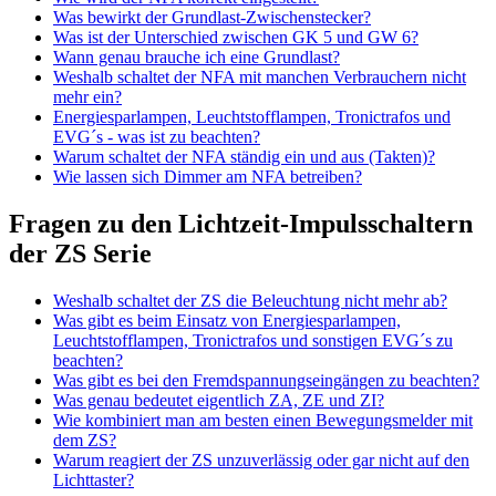
Was bewirkt der Grundlast-Zwischenstecker?
Was ist der Unterschied zwischen GK 5 und GW 6?
Wann genau brauche ich eine Grundlast?
Weshalb schaltet der NFA mit manchen Verbrauchern nicht
mehr ein?
Energiesparlampen, Leuchtstofflampen, Tronictrafos und
EVG´s - was ist zu beachten?
Warum schaltet der NFA ständig ein und aus (Takten)?
Wie lassen sich Dimmer am NFA betreiben?
Fragen zu den Lichtzeit-Impulsschaltern
der ZS Serie
Weshalb schaltet der ZS die Beleuchtung nicht mehr ab?
Was gibt es beim Einsatz von Energiesparlampen,
Leuchtstofflampen, Tronictrafos und sonstigen EVG´s zu
beachten?
Was gibt es bei den Fremdspannungseingängen zu beachten?
Was genau bedeutet eigentlich ZA, ZE und ZI?
Wie kombiniert man am besten einen Bewegungsmelder mit
dem ZS?
Warum reagiert der ZS unzuverlässig oder gar nicht auf den
Lichttaster?