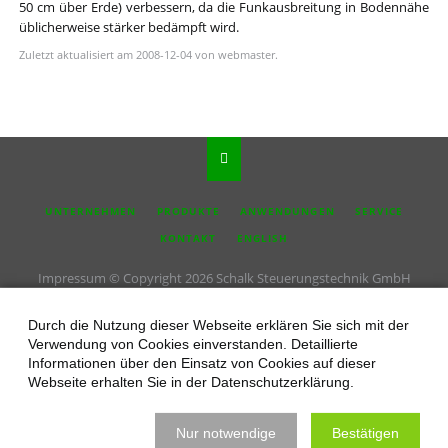
50 cm über Erde) verbessern, da die Funkausbreitung in Bodennähe
üblicherweise stärker bedämpft wird.
Zuletzt aktualisiert am 2008-12-04 von webmaster.
NAVIGATION
UNTERNEHMEN
PRODUKTE
ANWENDUNGEN
SERVICE
ÜBERSPRINGEN
KONTAKT
ENGLISH
Impressum
© Copyright 2026 Schalk Steuerungstechnik GmbH
Durch die Nutzung dieser Webseite erklären Sie sich mit der
Verwendung von Cookies einverstanden. Detaillierte
Informationen über den Einsatz von Cookies auf dieser
Webseite erhalten Sie in der Datenschutzerklärung.
Nur notwendige
Bestätigen