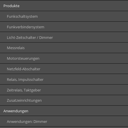
Produkte
Funkschaltsystem
Funkverbindersystem
Licht-Zeitschalter / Dimmer
Messrelais
Motorsteuerungen
Netzfeld-Abschalter
Relais, Impulsschalter
Zeitrelais, Taktgeber
Zusatzeinrichtungen
Anwendungen
Anwendungen: Dimmer