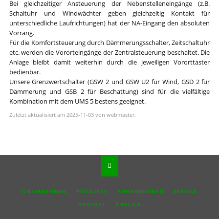
Bei gleichzeitiger Ansteuerung der Nebenstelleneingänge (z.B.
Schaltuhr und Windwächter geben gleichzeitig Kontakt für
unterschiedliche Laufrichtungen) hat der NA-Eingang den absoluten
Vorrang.
Für die Komfortsteuerung durch Dämmerungsschalter, Zeitschaltuhr
etc. werden die Vororteingänge der Zentralsteuerung beschaltet. Die
Anlage bleibt damit weiterhin durch die jeweiligen Vororttaster
bedienbar.
Unsere Grenzwertschalter (GSW 2 und GSW U2 für Wind, GSD 2 für
Dämmerung und GSB 2 für Beschattung) sind für die vielfältige
Kombination mit dem UMS 5 bestens geeignet.
Zuletzt aktualisiert am 2025-11-03 von webmaster.
NAVIGATION
UNTERNEHMEN
PRODUKTE
ANWENDUNGEN
SERVICE
ÜBERSPRINGEN
KONTAKT
ENGLISH