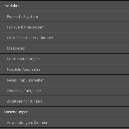
Produkte
Funkschaltsystem
Funkverbindersystem
Licht-Zeitschalter / Dimmer
Messrelais
Motorsteuerungen
Netzfeld-Abschalter
Relais, Impulsschalter
Zeitrelais, Taktgeber
Zusatzeinrichtungen
Anwendungen
Anwendungen: Dimmer