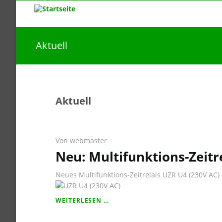
Aktuell
Aktuell
Von webmaster
Neu: Multifunktions-Zeitr
Neues Multifunktions-Zeitrelais UZR U4 (230V AC) 
NEU:
WEITERLESEN …
MULTIFUNKTIONS-
ZEITRELAIS