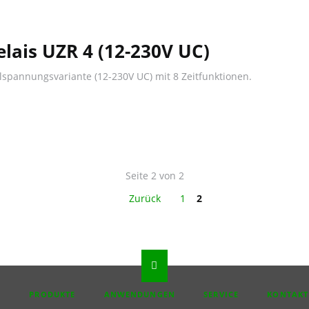
elais UZR 4 (12-230V UC)
alspannungsvariante (12-230V UC) mit 8 Zeitfunktionen.
Seite 2 von 2
Zurück
1
2
N
PRODUKTE
ANWENDUNGEN
SERVICE
KONTAKT