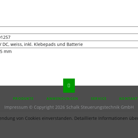
01257
V DC, weiss, inkl. Klebepads und Batterie
 15 mm
N
PRODUKTE
ANWENDUNGEN
SERVICE
KONTAKT
Impressum
© Copyright 2026 Schalk Steuerungstechnik GmbH
endung von Cookies einverstanden. Detaillierte Informationen über