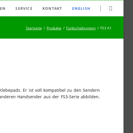
Navigation
EN
SERVICE
KONTAKT
ENGLISH
überspringen
 Dimmer
Bezugsquellen
Startseite
Produkte
Funkschaltsystem
FS3 A1
essrelais
Datenblatt-Archiv
Motorsteuerungen
Downloads
etz-Feld-Abschalter
FAQ
Smart Home
Haftungsausschluss
Impressum
Newsletter
Klebepads. Er ist voll kompatibel zu den Sendern
Suche
anderen Handsender aus der FS3-Serie abbilden.
Sitemap