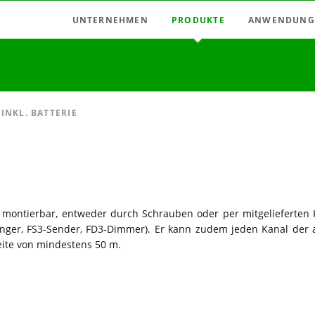
UNTERNEHMEN
PRODUKTE
ANWENDUNG
Aktuell
Funkschaltsystem
Anwendungen:
Vertretungen
Funkverbindersystem
Anwendungen: M
Deutschland
Licht-Zeitschalter / Dimmer
Anwendungen: 
INKL. BATTERIE
Italien
Messrelais
Anwendungen: N
Österreich
Motorsteuerungen
Anwendungen: 
Ungarn
Netzfeld-Abschalter
Spanien
Relais, Impulsschalter
 montierbar, entweder durch Schrauben oder per mitgelieferten 
Karriere / Jobs
Zeitrelais, Taktgeber
ger, FS3-Sender, FD3-Dimmer). Er kann zudem jeden Kanal der 
eite von mindestens 50 m.
Zusatzeinrichtungen