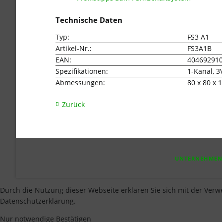
Technische Daten
Typ:
FS3 A1
Artikel-Nr.:
FS3A1B
EAN:
40469291
Spezifikationen:
1-Kanal, 3
Abmessungen:
80 x 80 x
Zurück
NAVIGATION
UNTERNEHME
ÜBERSPRINGEN
Durch die Nutzung dieser Webseite erklären Sie sich mit der Verw
Datenschutzerklärung.
Nur notwendige
Bestätigen