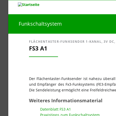
Funkschaltsystem
FLÄCHENTASTER-FUNKSENDER 1-KANAL, 3V DC, 
FS3 A1
Der Flächentaster-Funksender ist nahezu überall
und Empfänger des Fx3-Funksystems (FE3-Empfän
Die Sendeleistung ermöglicht eine Freifeldreichw
Weiteres Informationsmaterial
Datenblatt FS3 A1
Praxistipps zum Funkschaltsystem