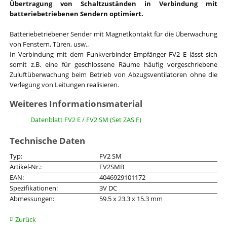
Übertragung von Schaltzuständen in Verbindung mit
batteriebetriebenen Sendern optimiert.
Batteriebetriebener Sender mit Magnetkontakt für die Überwachung
von Fenstern, Türen, usw..
In Verbindung mit dem Funkverbinder-Empfänger FV2 E lässt sich
somit z.B. eine für geschlossene Räume häufig vorgeschriebene
Zuluftüberwachung beim Betrieb von Abzugsventilatoren ohne die
Verlegung von Leitungen realisieren.
Weiteres Informationsmaterial
Datenblatt FV2 E / FV2 SM (Set ZAS F)
Technische Daten
Typ:
FV2 SM
Artikel-Nr.:
FV2SMB
EAN:
4046929101172
Spezifikationen:
3V DC
Abmessungen:
59.5 x 23.3 x 15.3 mm
Zurück