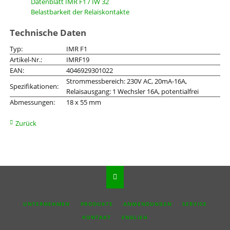
Datenblatt IMR F1 / IW 32
Belastbarkeit der Relaiskontakte
Technische Daten
Typ:
IMR F1
Artikel-Nr.:
IMRF19
EAN:
4046929301022
Strommessbereich: 230V AC, 20mA-16A,
Spezifikationen:
Relaisausgang: 1 Wechsler 16A, potentialfrei
Abmessungen:
18 x 55 mm
Zurück
NAVIGATION
UNTERNEHMEN
PRODUKTE
ANWENDUNGEN
SERVICE
ÜBERSPRINGEN
KONTAKT
ENGLISH