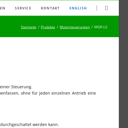
Navigation
EN
SERVICE
KONTAKT
ENGLISH
überspringen
 Dimmer
Bezugsquellen
Startseite
Produkte
Motorsteuerungen
MGR U2
essrelais
Datenblatt-Archiv
Motorsteuerungen
Downloads
etz-Feld-Abschalter
FAQ
Smart Home
Haftungsausschluss
Impressum
Newsletter
 einer Steuerung.
Suche
nfassen, ohne für jeden einzelnen Antrieb eine
Sitemap
n durchgeschaltet werden kann.