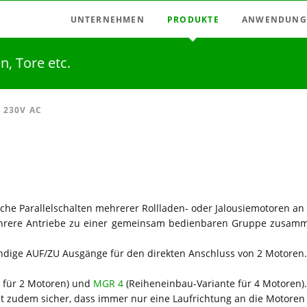
UNTERNEHMEN
PRODUKTE
ANWENDUNG
Aktuell
Funkschaltsystem
Anwendungen:
n, Tore etc.
Vertretungen
Funkverbindersystem
Anwendungen: M
Deutschland
Licht-Zeitschalter / Dimmer
Anwendungen: 
 230V AC
Italien
Messrelais
Anwendungen: N
Österreich
Motorsteuerungen
Anwendungen: 
Ungarn
Netzfeld-Abschalter
Spanien
Relais, Impulsschalter
che Parallelschalten mehrerer Rollladen- oder Jalousiemotoren an
Karriere / Jobs
Zeitrelais, Taktgeber
ehrere Antriebe zu einer gemeinsam bedienbaren Gruppe zusamme
Zusatzeinrichtungen
ändige AUF/ZU Ausgänge für den direkten Anschluss von 2 Motoren.
 für 2 Motoren) und
MGR 4
(Reiheneinbau-Variante für 4 Motoren).
llt zudem sicher, dass immer nur eine Laufrichtung an die Motore