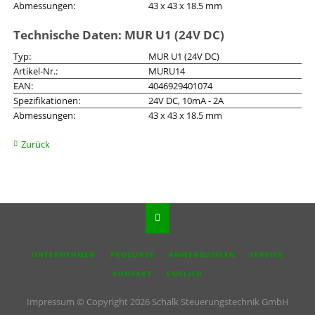
Abmessungen:
43 x 43 x 18.5 mm
Technische Daten: MUR U1 (24V DC)
Typ:
MUR U1 (24V DC)
Artikel-Nr.:
MURU14
EAN:
4046929401074
Spezifikationen:
24V DC, 10mA - 2A
Abmessungen:
43 x 43 x 18.5 mm
Zurück
NAVIGATION
UNTERNEHMEN
PRODUKTE
ANWENDUNGEN
SERVICE
ÜBERSPRINGEN
KONTAKT
ENGLISH
Impressum
© Copyright 2026 Schalk Steuerungstechnik GmbH