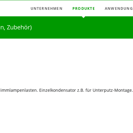
UNTERNEHMEN
PRODUKTE
ANWENDUNG
Aktuell
Funkschaltsystem
Anwendungen:
en, Zubehör)
Vertretungen
Funkverbindersystem
Anwendungen: M
Deutschland
Licht-Zeitschalter / Dimmer
Anwendungen: 
Italien
Messrelais
Anwendungen: N
Österreich
Motorsteuerungen
Anwendungen: 
Ungarn
Netzfeld-Abschalter
Spanien
Relais, Impulsschalter
limmlampenlasten. Einzelkondensator z.B. für Unterputz-Montage.
Karriere / Jobs
Zeitrelais, Taktgeber
Zusatzeinrichtungen