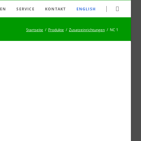
Navigation
EN
SERVICE
KONTAKT
ENGLISH
überspringen
 Dimmer
Bezugsquellen
Startseite
Produkte
Zusatzeinrichtungen
NC 1
essrelais
Datenblatt-Archiv
Motorsteuerungen
Downloads
etz-Feld-Abschalter
FAQ
Smart Home
Haftungsausschluss
Impressum
Newsletter
Suche
Sitemap