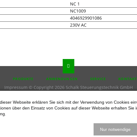
NC 1
NC1009
4046929901086
230V AC
N
PRODUKTE
ANWENDUNGEN
SERVICE
KONTAKT
Impressum
© Copyright 2026 Schalk Steuerungstechnik GmbH
dieser Webseite erklären Sie sich mit der Verwendung von Cookies ein
ationen über den Einsatz von Cookies auf dieser Webseite erhalten Sie i
ng.
Nur notwendige